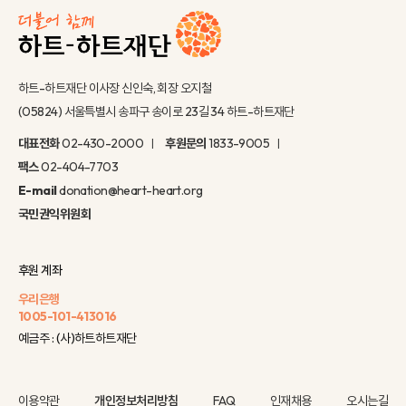
하트-하트재단 이사장 신인숙, 회장 오지철
(05824) 서울특별시 송파구 송이로 23길 34 하트-하트재단
대표전화
02-430-2000
후원문의
1833-9005
팩스
02-404-7703
E-mail
donation@heart-heart.org
국민권익위원회
후원 계좌
우리은행
1005-101-413016
예금주 : (사)하트하트재단
이용약관
개인정보처리방침
FAQ
인재채용
오시는길