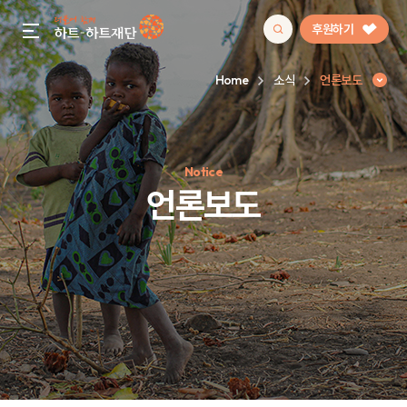
후원하기
gnb menu open
Home
소식
언론보도
인기 키워드
Notice
#정기후원
#하트플레이스
#캠페인
#팬덤후원
언론보도
언론보도