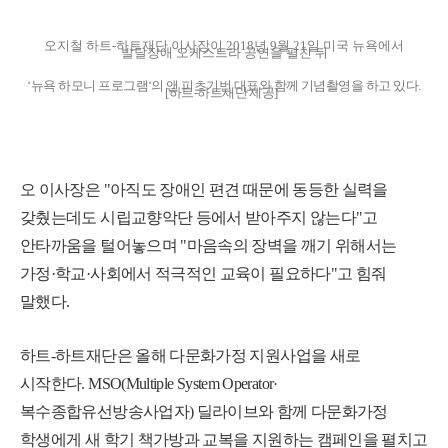
오지철 하트-하트재단 이사장이 2018년 9월 21일 미국 뉴욕에서
발달장애 오케스트라 공연을 펼친 뒤
‘뉴욕 하모니 프로그램‘의 앤 피츠기번 대표와 함께 기념촬영을 하고 있다.
[하트-하트재단 제공]
오 이사장은 "아직도 장애인 편견 때문에 동등한 실력을
갖췄는데도 시립교향악단 등에서 받아주지 않는다"고
안타까움을 털어놓으며 "마음속의 장벽을 깨기 위해서는
가정·학교·사회에서 적극적인 교육이 필요하다"고 힘줘
말했다.
하트-하트재단은 올해 다문화가정 지원사업을 새로
시작한다. MSO(Multiple System Operator·
복수종합유선방송사업자) 딜라이브와 함께 다문화가정
학생에게 새 학기 책가방과 교복을 지원하는 캠페인을 펼치고