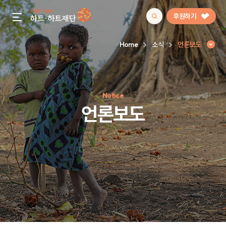
후원하기
gnb menu open
Home
소식
언론보도
인기 키워드
Notice
#정기후원
#하트플레이스
#캠페인
#팬덤후원
언론보도
언론보도