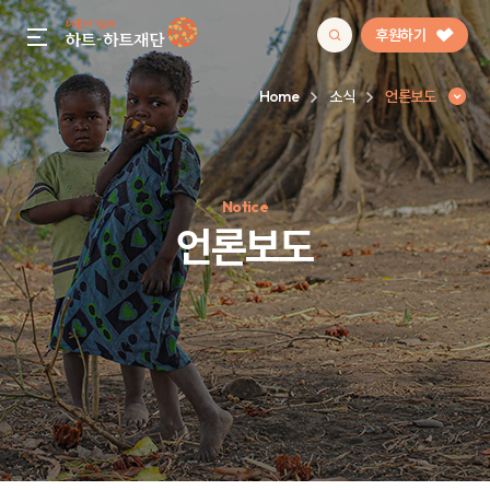
후원하기
gnb menu open
Home
소식
언론보도
인기 키워드
Notice
#정기후원
#하트플레이스
#캠페인
#팬덤후원
언론보도
언론보도