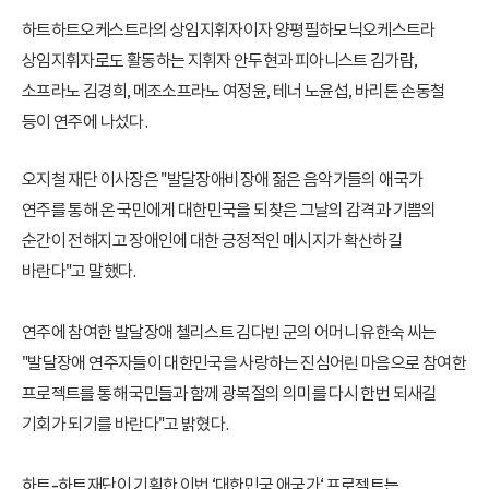
하트하트오케스트라의 상임지휘자이자 양평필하모닉오케스트라
상임지휘자로도 활동하는 지휘자 안두현과 피아니스트 김가람,
소프라노 김경희, 메조소프라노 여정윤, 테너 노윤섭, 바리톤 손동철
등이 연주에 나섰다.
오지철 재단 이사장은 "발달장애·비장애 젊은 음악가들의 애국가
연주를 통해 온 국민에게 대한민국을 되찾은 그날의 감격과 기쁨의
순간이 전해지고 장애인에 대한 긍정적인 메시지가 확산하길
바란다"고 말했다.
연주에 참여한 발달장애 첼리스트 김다빈 군의 어머니 유한숙 씨는
"발달장애 연주자들이 대한민국을 사랑하는 진심어린 마음으로 참여한
프로젝트를 통해 국민들과 함께 광복절의 의미를 다시 한번 되새길
기회가 되기를 바란다"고 밝혔다.
하트-하트재단이 기획한 이번 ‘대한민국 애국가‘ 프로젝트는