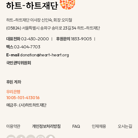
하트-하트재단 이사장 신인숙, 회장 오지철
(05824) 서울특별시 송파구 송이로 23길 34 하트-하트재단
대표전화
02-430-2000
후원문의
1833-9005
팩스
02-404-7703
E-mail
donation@heart-heart.org
국민권익위원회
후원 계좌
우리은행
1005-101-413016
예금주 : (사)하트하트재단
이용약관
개인정보처리방침
FAQ
인재채용
오시는길