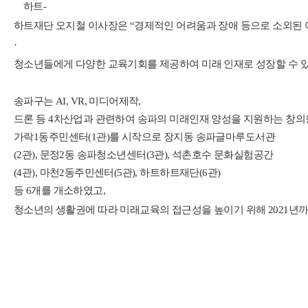
하트
-
하트재단
오지철
이사장은
“
경제적인
어려움과
장애
등으로
소외된
·
청소년들에게
다양한
교육기회를
제공하여
미래
인재로
성장할
수
송파구는
AI, VR,
미디어제작
,
드론
등
4
차산업과
관련하여
송파의
미래인재
양성을
지원하는
창의
가락
1
동
주
민센
터
(1
관
)
를
시작으로
장지동
송파글마루도서관
(2
관
),
문정
2
동
송파청소년센터
(3
관
),
석촌
호수
문화실험공간
(4
관
),
마천
2
동주민센터
(5
관
),
하트하트재단
(6
관
)
등
6
개를
개소하였고
,
청소년의
생활권에
따라
미래교육의
접근성을
높이기
위해
2021
년