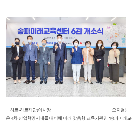
하트
-
하트재단
(
이사장
오지철
)
은
4
차
산업혁명시대를
대비해
미래
맞춤형
교육기관인
‘
송파미래교