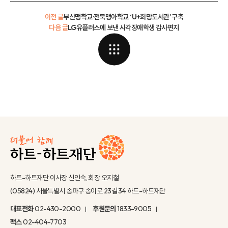
이전 글
부산맹학교·전북맹아학교 ‘U+희망도서관’ 구축
다음 글
LG유플러스에 보낸 시각장애학생 감사편지
하트-하트재단 이사장 신인숙, 회장 오지철
(05824) 서울특별시 송파구 송이로 23길 34 하트-하트재단
대표전화
02-430-2000
후원문의
1833-9005
팩스
02-404-7703