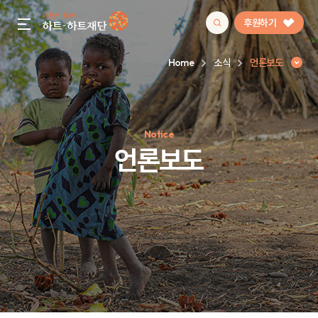
후원하기
gnb menu open
Home
소식
언론보도
인기 키워드
Notice
#정기후원
#하트플레이스
#캠페인
#팬덤후원
언론보도
언론보도