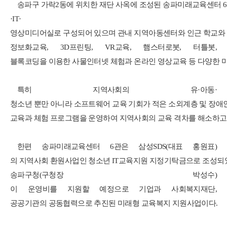
송파구
가락
2
동에
위치한
재단
사옥에
조성된
송파미래교육센터
6
·IT·
영상미디어실로
구성되어
있으며
관내
지역아동센터와
인근
학교와
정보화교육
, 3D
프린팅
, VR
교육
,
햄스터로봇
,
터틀봇
,
블록코딩을
이용한
사물인터넷
체험과
온라인
영상교육
등
다양한
특히
지역사회의
유
·
아동
·
청소년
뿐만
아니라
소프트웨어
교육
기회가
적은
소외계층
및
장애
교육과
체험
프로그램을
운영하여
지역사회의
교육
격차를
해소하고
한편
송파미래교육센터
6
관은
삼성
SDS(
대표
홍원표
)
의
지역사회
환원사업인
청소년
IT
교육지원
지정기탁금으로
조성되
송파구청
(
구청장
박성수
)
이
운영비를
지원할
예정으로
기업과
사회복지재단
,
공공기관의
공동협력으로
추진된
미래형
교육복지
지원사업이다
.