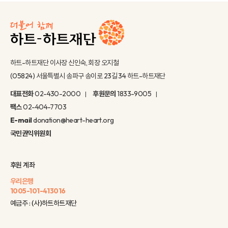
하트-하트재단 이사장 신인숙, 회장 오지철
(05824) 서울특별시 송파구 송이로 23길 34 하트-하트재단
대표전화
02-430-2000
후원문의
1833-9005
팩스
02-404-7703
E-mail
donation@heart-heart.org
국민권익위원회
후원 계좌
우리은행
1005-101-413016
예금주 : (사)하트하트재단