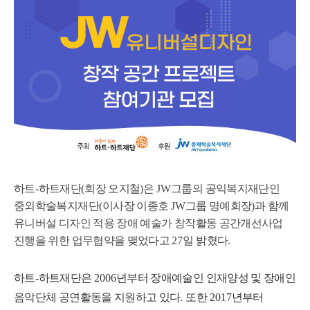
하트
-
하트재단
(
회장 오지철
)
은
JW
그룹의 공익복지재단인
중외학술복지재단
(
이사장 이종호
JW
그룹 명예회장
)
과 함께
유니버설 디자인 적용 장애 예술가 창작활동 공간개선사업
진행을 위한 업무협약을 맺었다고
27
일 밝혔다
.
하트
-
하트재단은
2006
년부터 장애예술인 인재양성 및 장애인
음악단체 공연활동을 지원하고 있다
.
또한
2017
년부터