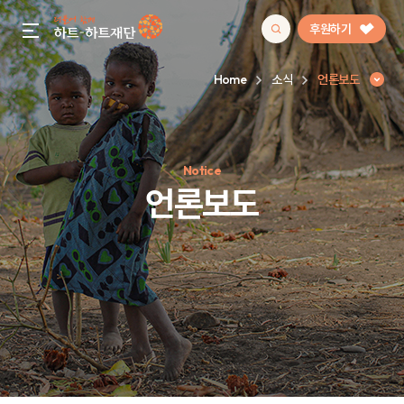
후원하기
gnb menu open
Home
소식
언론보도
인기 키워드
Notice
#정기후원
#하트플레이스
#캠페인
#팬덤후원
언론보도
언론보도