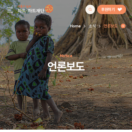
후원하기
gnb menu open
Home
소식
언론보도
인기 키워드
Notice
#정기후원
#하트플레이스
#캠페인
#팬덤후원
언론보도
언론보도