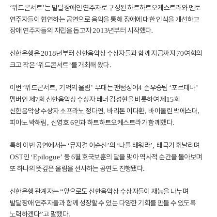
위드콘서트
는 발달장애인 연주자로 구성된 하트하트오케스트라와 멘토
‘
’
연주자들이 협연하는 공연으로 음악을 통해 장애에 대한 인식을 개선하고
장애 연주자들의 자립을 돕고자
년부터 시작했다
2013
.
신한은행은
년부터 신한음악상 수상자들과 함께 지금까지
여회의
2018
70
크고 작은
위드콘서트
를 개최해 왔다
‘
’
.
이번
위드콘서트
기억의 울림
무대는 팬텀싱어
준우승팀
포르테나
‘
,
’
4
‘
’
멤버인 제
회 신한음악상 수상자 테너 김성현을 비롯하여 제
회
7
15
신한음악상 수상자 소프라노 정다연
바리톤 이다환
바이올린 박에스더
,
,
,
피아노 박해림
신영호
인과 하트하트오케스트라가 함께했다
,
6
.
특히 이번 공연에서는
뮤지컬 이순신
의
나를 태워라
태극기 휘날리며
‘
’
‘
’,
인
등
월 호국보훈의 달을 맞아 역사적 순간을 돌아보며
OST
‘Epilogue’
6
또 하나의 뜻깊은 울림을 선사하는 공연도 진행됐다
.
신한은행 관계자는
앞으로도 신한음악상 수상자들이 재능을 나누며
“
발달장애 연주자들과 함께 성장할 수 있는 다양한 기회를 만들 수 있도록
노력하겠다
고 말했다
”
.