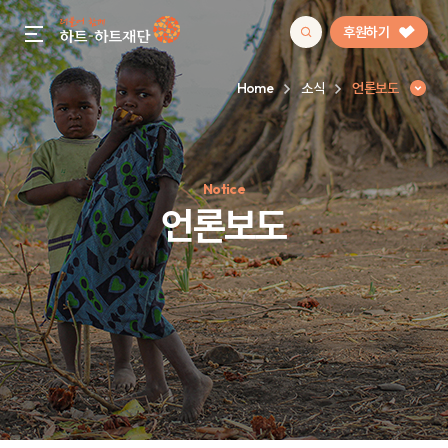
후원하기
gnb menu open
Home
소식
언론보도
인기 키워드
Notice
#정기후원
#하트플레이스
#캠페인
#팬덤후원
언론보도
언론보도