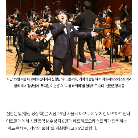
지난
일 서울 마포아트센터에서 진행된
위드콘서트
기억의 울림
에서 하트하트오케스트라와
25
‘
,
’
함께 테너 김성현이
뮤지컬 이순신
의
나를 태워라
를 열창하고 있다
신한은행 제공
‘
’
‘
’
.
신한은행
행장 정상혁
은 지난
일 서울시 마포구에 위치한 마포아트센터
(
)
25
아트홀맥에서 신한음악상 수상자
인과 하트하트오케스트라가 함께하는
6
위드콘서트
기억의 울림
을 개최했다고
일 밝혔다
‘
,
’
26
.