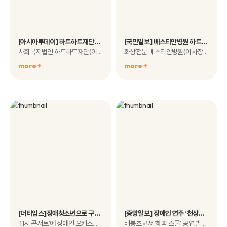
[아시아투데이] 하트하트재단-하나병원·베스티안병원, 화상환아 의료비지원사업 MOU 체결
[국민일보] 베스티안병원 하트하트재단과 화상아동 의료비지원 협약
사회복지법인 하트하트재단(이사장 신인숙)은 지난..
화상전문 베스티안병원(이사장 김경식)은 지난 17일 하..
more +
more +
[더타임스]장애청소년으로 구성된 ‘하트하트오케스트라‘ 10일 예술의 전당서 공연
[중앙일보] 장애인 연주 ‘천상의 선율’에 마음 열다
‘11시 콘서트’에 장애인 오케스트라로서는 최초로 초청받아 ..
배봉초교서 ‘해피 스쿨’ 공연 발달..