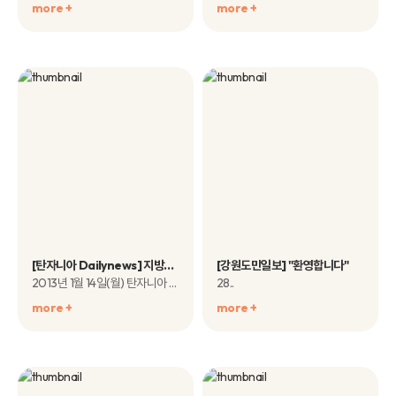
more +
more +
[탄자니아 Dailynews] 지방정부 MOU 체결
[강원도민일보] "환영합니다"
2013년 1월 14일(월) 탄자니아 음투와라 군청과 하트하트재단은 음투와라 지방의 초등학..
28..
more +
more +