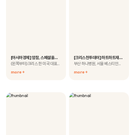
[아시아경제] 암참, 스페셜올림픽 출전 미국 대표팀 환영 오찬
[크리스천투데이] 하트하트재단, 화상 어린이들 위한 의료비 지원협약
(왼쪽부터)크리스 한 미국 대표팀 단장,..
부산 하나병원, 서울 베스티안병원 등 참여 ..
more +
more +