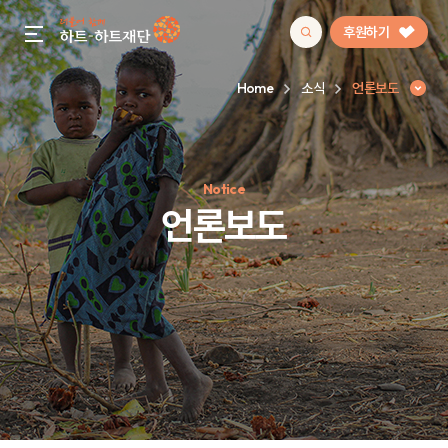
후원하기
gnb menu open
Home
소식
언론보도
인기 키워드
Notice
#정기후원
#하트플레이스
#캠페인
#팬덤후원
언론보도
언론보도