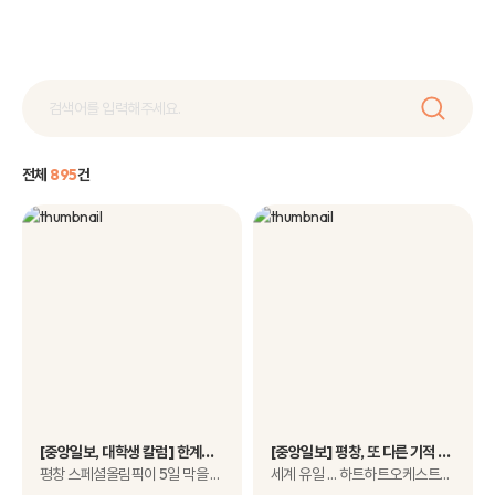
전체
895
건
[중앙일보, 대학생 칼럼] 한계의 끝에 기적이 있다
[중앙일보] 평창, 또 다른 기적 … 불가능을 연주한 발달장애 60명
평창 스페셜올림픽이 5일 막을 내렸다. 일반 올림픽과 달리 이 대회엔 지적발달장애인들만 출..
세계 유일 … 하트하트오케스트라, 지휘에 맞춰 윌리엄 텔 서곡 연주 &nb..