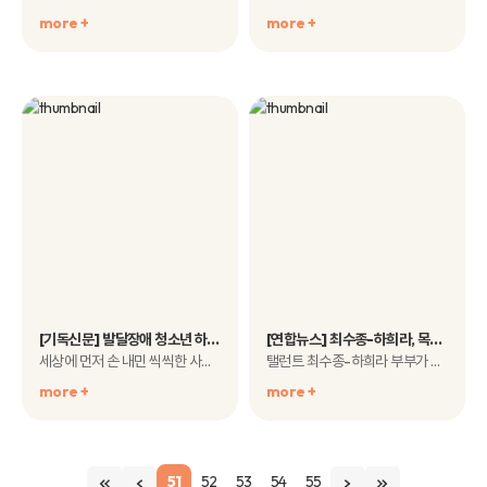
more +
more +
[기독신문] 발달장애 청소년 하트하트 오케스트라
[연합뉴스] 최수종-하희라, 목소리 출연료 화상 환아에 기부
세상에 먼저 손 내민 씩씩한 사람들 “행쇼!”2006년 국내 첫 구성…찾아가는 음악회 통해..
탤런트 최수종-하희라 부부가 목소리 출연료 전액을 화상을 입은 아이들의 ..
more +
more +
51
52
53
54
55