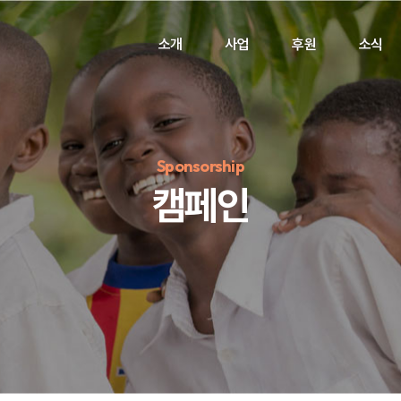
소개
사업
후원
소식
Sponsorship
캠페인
정기후원
#하트플레이스
#캠페인
#팬덤후원