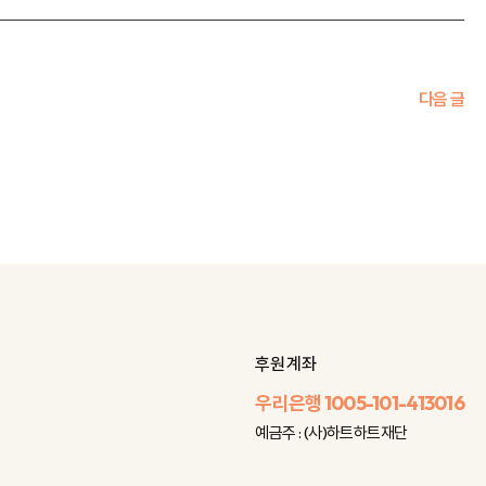
다음 글
후원 계좌
우리은행
1005-101-413016
예금주 : (사)하트하트재단