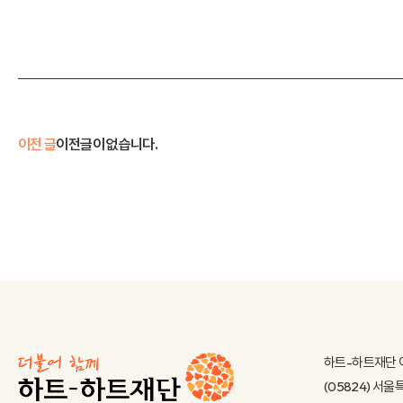
이전 글
이전글이 없습니다.
하트-하트재단 
(05824) 서