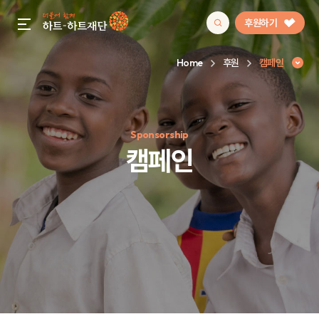
후원하기
gnb menu open
Home
후원
캠페인
인기 키워드
Sponsorship
#정기후원
#하트플레이스
#캠페인
#팬덤후원
캠페인
캠페인