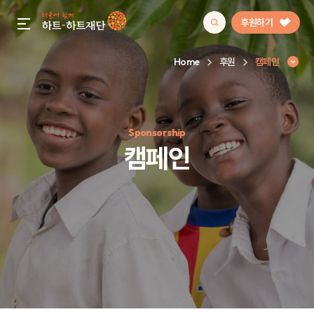
후원하기
gnb menu open
Home
후원
캠페인
인기 키워드
Sponsorship
#정기후원
#하트플레이스
#캠페인
#팬덤후원
캠페인
캠페인