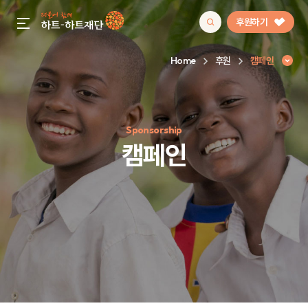
후원하기
gnb menu open
Home
후원
캠페인
인기 키워드
Sponsorship
#정기후원
#하트플레이스
#캠페인
#팬덤후원
캠페인
캠페인