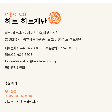
하트-하트재단 이사장 신인숙, 회장 오지철
(05824) 서울특별시 송파구 송이로 23길 34 하트-하트재단
대표전화
02-430-2000
후원문의
1833-9005
팩스
02-404-7703
E-mail
donation@heart-heart.org
국민권익위원회
후원 계좌
우리은행
1005-101-413016
예금주 : (사)하트하트재단