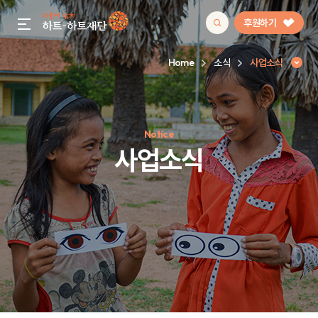
후원하기
gnb menu open
Home
소식
사업소식
인기 키워드
Notice
#정기후원
#하트플레이스
#캠페인
#팬덤후원
사업소식
사업소식