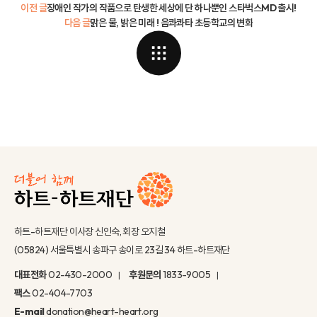
이전 글
장애인 작가의 작품으로 탄생한 세상에 단 하나뿐인 스타벅스MD 출시!
다음 글
맑은 물, 밝은 미래 ! 음콰콰타 초등학교의 변화
하트-하트재단 이사장 신인숙, 회장 오지철
(05824) 서울특별시 송파구 송이로 23길 34 하트-하트재단
대표전화
02-430-2000
후원문의
1833-9005
팩스
02-404-7703
E-mail
donation@heart-heart.org