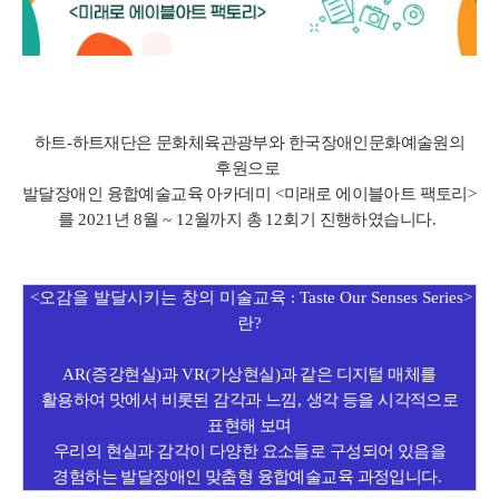
하트
-
하트재단은 문화체육관광부와 한국장애인문화예술원의
후원으로
발달장애인 융합예술교육 아카데미
<
미래로 에이블아트 팩토리
>
를
2021
년
8
월
~ 12
월까지 총
12
회기 진행하였습니다
.
<
오감을 발달시키는 창의 미술교육
: Taste Our Senses Series>
란
?
AR(
증강현실
)
과
VR(
가상현실
)
과 같은 디지털 매체를
활용하여
맛에서 비롯된 감각과 느낌
,
생각 등을 시각적으로
표현해 보며
우리의 현실과 감각이 다양한 요소들로 구성되어 있음을
경험하는
발달장애인 맞춤형 융합예술교육 과정입니다
.