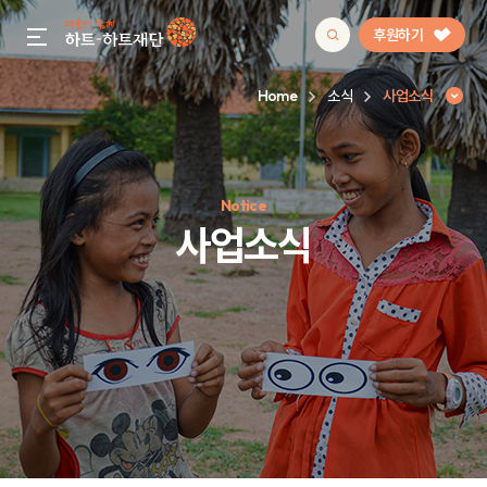
후원하기
gnb menu open
Home
소식
사업소식
인기 키워드
Notice
#정기후원
#하트플레이스
#캠페인
#팬덤후원
사업소식
사업소식