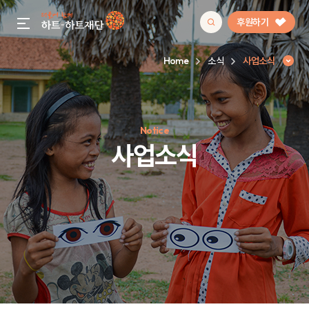
후원하기
gnb menu open
Home
소식
사업소식
인기 키워드
Notice
#정기후원
#하트플레이스
#캠페인
#팬덤후원
사업소식
사업소식