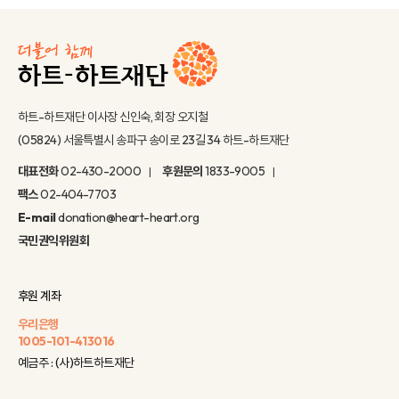
하트-하트재단 이사장 신인숙, 회장 오지철
(05824) 서울특별시 송파구 송이로 23길 34 하트-하트재단
대표전화
02-430-2000
후원문의
1833-9005
팩스
02-404-7703
E-mail
donation@heart-heart.org
국민권익위원회
후원 계좌
우리은행
1005-101-413016
예금주 : (사)하트하트재단