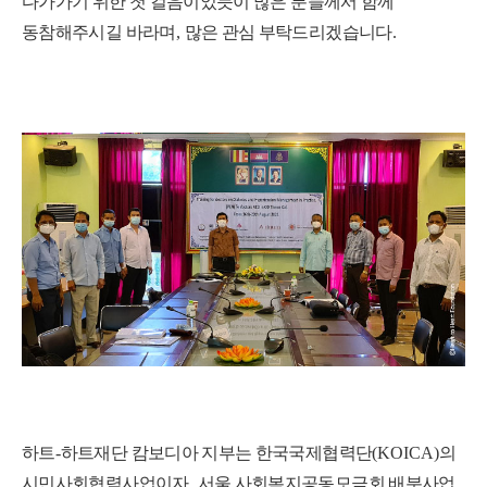
다가가기 위한 첫 걸음이었듯이 많은 분들께서 함께
동참해주시길 바라며
,
많은 관심 부탁드리겠습니다
.
하트
-
하트재단 캄보디아 지부는 한국국제협력단
(KOICA)
의
시민사회협력사업이자
,
서울 사회복지공동모금회 배분사업