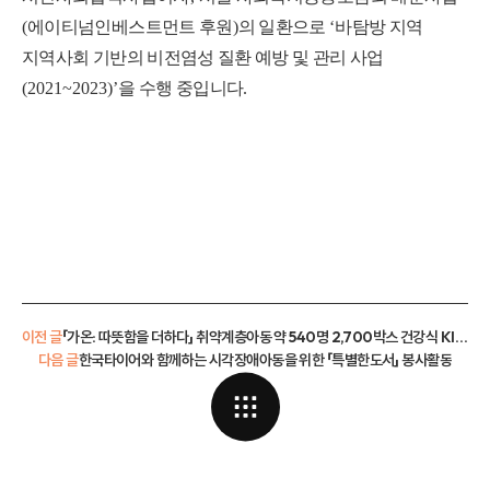
(
에이티넘인베스트먼트 후원
)
의 일환으로
‘
바탐방 지역
지역사회 기반의 비전염성 질환 예방 및 관리 사업
(2021~2023)’
을 수행 중입니다
.
이전 글
「가온: 따뜻함을 더하다」 취약계층아동 약 540명 2,700박스 건강식 KIT 지원
다음 글
한국타이어와 함께하는 시각장애아동을 위한 「특별한도서」 봉사활동