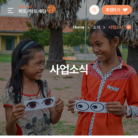
후원하기
gnb menu open
Home
소식
사업소식
인기 키워드
Notice
#정기후원
#하트플레이스
#캠페인
#팬덤후원
사업소식
사업소식