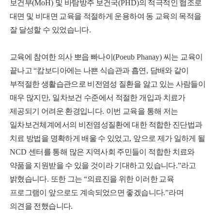
보건부
(MoH)
및 바탐방주 보건국
(PHD)
의 적극적인 협조로
대면 및 비대면 교육을 적절하게 운용하여 동 교육의 목적을
잘 달성할 수 있었습니다
.
교육에 참여한 의사 뽀읍 빠나이
(Poeub Phanay)
씨는 교육이
끝나고
“
캄보디아에는 나쁜 식습관과 흡연
,
담배와 같이
부적절한 생활습관으로 비전염성 질환을 앓고 있는 사람들이
매우 많지만
,
일차보건 수준에서 적절한 개입과 치료가
제공되기 어려운 환경입니다
.
이번 교육을 통해 저는
일차보건체계에서의 비전염성질환에 대한 적합한 진단법과
치료 방법을 명확하게 배울 수 있었고
,
앞으로 제가 일하게 될
NCD
센터를 통해 많은 지역사회 주민들이 적합한 치료와
약품을 지원받을 수 있을 것이라 기대하고 있습니다
.”
라고
밝혔습니다
.
또한 그는
“
의료진을 위한 이러한 교육
프로그램이 앞으로도 계속되었으면 좋겠습니다
.”
라며
의견을 전했습니다
.