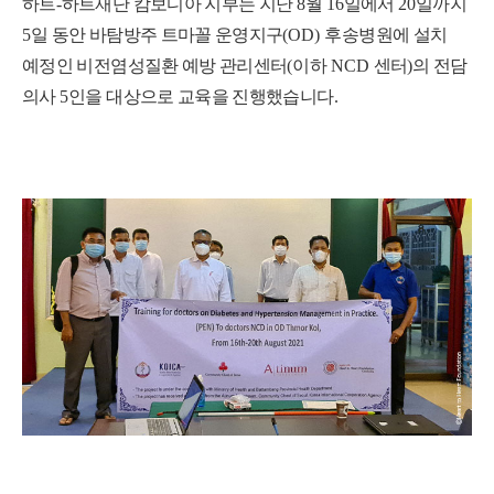
하트
-
하트재단 캄보디아 지부는 지난
8
월
16
일에서
20
일까지
5
일 동안 바탐방주 트마꼴 운영지구
(OD)
후송병원에 설치
예정인 비전염성질환 예방 관리센터
(
이하
NCD
센터
)
의 전담
의사
5
인을 대상으로 교육을 진행했습니다
.