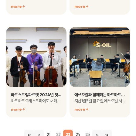
more +
more +
하트스트링콰르텟 2024년 첫 합주 현장
에쓰오일과 함께하는 하트하트연주단의 2024년 첫 출근 현장을 공유합니다!
하트하트오케스트라에도 새해가 밝았습니다~!!하트하트오케스트라의 시무식..
지난1월5일 금요일,에쓰오일 서울 마..
more +
more +
21
22
23
24
25