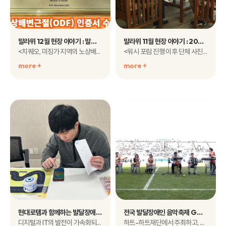
말라위 12월 현장 이야기 : 말라위 마칭가 군 노상배변근절(ODF) 인증 축하 행사
말라위 11월 현장 이야기 : 2023년 연례 WASH 포럼
<치퀘오, 미징가 지역의 노상배변근절 인증서 수여식>지난 12월 14..
<워시 포럼 진행 이후 단체 사진>지난 11월 ..
more +
more +
현대로템과 함께하는 발달장애인 IT 교육 지원사업 『투게더-IT』 현장 둘러보기
전국 발달장애인 음악축제 GMF 수상단체들의 위풍당당한 지난 1년간의 행보를 소개합니다!
디지털과 IT의 발전이 가속화되며디지털 정보화 시대가 되고..
하트-하트재단에서 주최하고, SK이노베이션에서 후원, 사회복지공동모금회가 지원하..