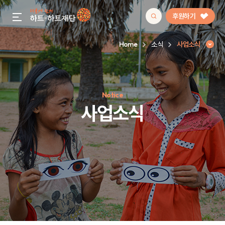
후원하기
gnb menu open
Home
소식
사업소식
인기 키워드
Notice
#정기후원
#하트플레이스
#캠페인
#팬덤후원
사업소식
사업소식