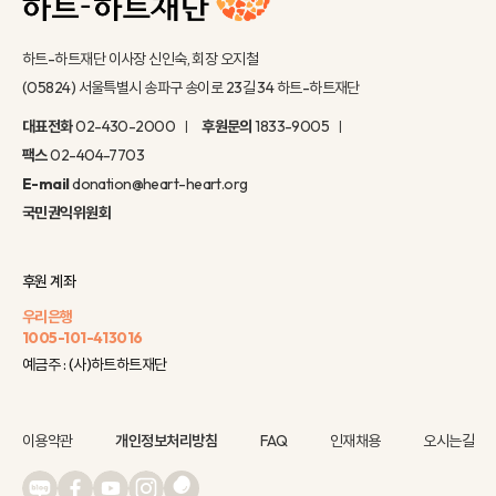
하트-하트재단 이사장 신인숙, 회장 오지철
(05824) 서울특별시 송파구 송이로 23길 34 하트-하트재단
대표전화
02-430-2000
후원문의
1833-9005
팩스
02-404-7703
E-mail
donation@heart-heart.org
국민권익위원회
후원 계좌
우리은행
1005-101-413016
예금주 : (사)하트하트재단
이용약관
개인정보처리방침
FAQ
인재채용
오시는길