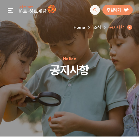
후원하기
gnb menu open
Home
소식
공지사항
인기 키워드
Notice
#정기후원
#하트플레이스
#캠페인
#팬덤후원
공지사항
공지사항