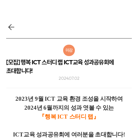
마감
[모집] 행복 ICT 스터디 랩 ICT교육 성과공유회에
초대합니다!
2024.07.02
2023
년
9
월
ICT
교육 환경 조성을 시작하여
2024
년
6
월까지의 성과 엿볼 수 있는
『
행복
ICT
스터디 랩
』
ICT
교육 성과공유회에 여러분을 초대합니다
!