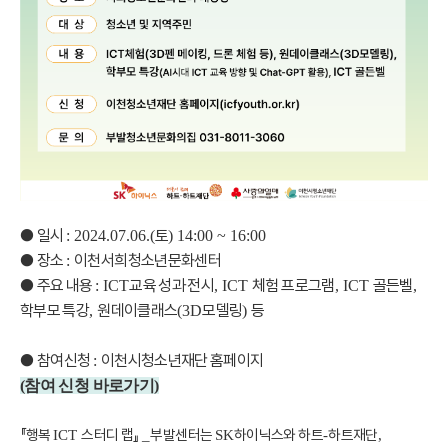
●
일시
토
: 2024.07.06.(
) 14:00 ~ 16:00
●
장소
이천서희청소년문화센터
:
●
주요 내용
교육 성과 전시
체험 프로그램
골든벨
: ICT
, ICT
, ICT
,
학부모 특강
원데이클래스
모델링
등
,
(3D
)
●
참여신청
이천시청소년재단 홈페이지
:
(참여 신청 바로가기
)
『
행복
스터디 랩
』
부발센터는
하이닉스와 하트
하트재단
ICT
_
SK
-
,