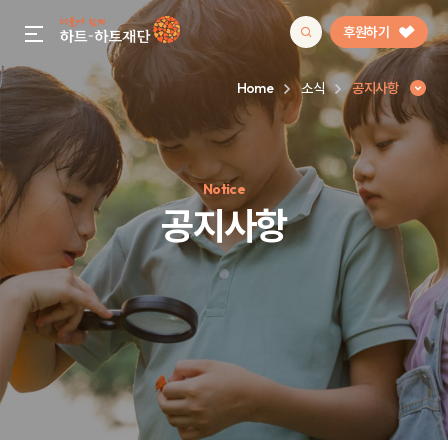
후원하기
gnb menu open
Home
소식
공지사항
인기 키워드
Notice
#정기후원
#하트플레이스
#캠페인
#팬덤후원
공지사항
공지사항