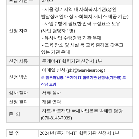
모집 기관 수
2개소
- 서울·경기지역 내 사회복지기관(성인
발달장애인 대상 사회복지 서비스 제공 기관)
- 사업수행에 필요한 인력 구성요소 보유
신청 자격
(사업 담당자 1명)
- 유사사업 수행경험 기관 우대
- 교육 장소 및 시설 등 교육 환경을 갖추고
있는 기관 우대
신청 서류
투게더-IT 협력기관 신청서 1부
이메일 신청 (phl@heart-heart.org)
신청 방법
※ 첨부파일명: ‘투게더-IT 협력기관 신청서(기관명)’로
작성 요망
심사 절차
서류 심사
선정 결과
개별 연락
하트-하트재단 국내사업본부 박혜린 담당
문 의
(070-8145-7939)
붙 임
2
024
년
[
투게더
-IT]
협력기관 신청서
1
부