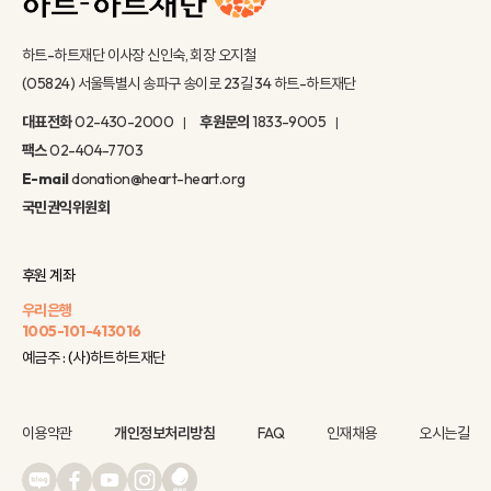
하트-하트재단 이사장 신인숙, 회장 오지철
(05824) 서울특별시 송파구 송이로 23길 34 하트-하트재단
대표전화
02-430-2000
후원문의
1833-9005
팩스
02-404-7703
E-mail
donation@heart-heart.org
국민권익위원회
후원 계좌
우리은행
1005-101-413016
예금주 : (사)하트하트재단
이용약관
개인정보처리방침
FAQ
인재채용
오시는길