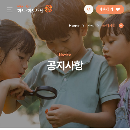
후원하기
gnb menu open
Home
소식
공지사항
인기 키워드
Notice
#정기후원
#하트플레이스
#캠페인
#팬덤후원
공지사항
공지사항