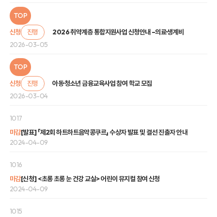
TOP
신청
진행
2026 취약계층 통합지원사업 신청안내 –의료·생계비
2026-03-05
TOP
신청
진행
아동·청소년 금융교육사업 참여 학교 모집
2026-03-04
1017
마감
[발표] 「제2회 하트하트음악콩쿠르」 수상자 발표 및 결선 진출자 안내
2024-04-09
1016
마감
[신청] <초롱 초롱 눈 건강 교실> 어린이 뮤지컬 참여 신청
2024-04-09
1015