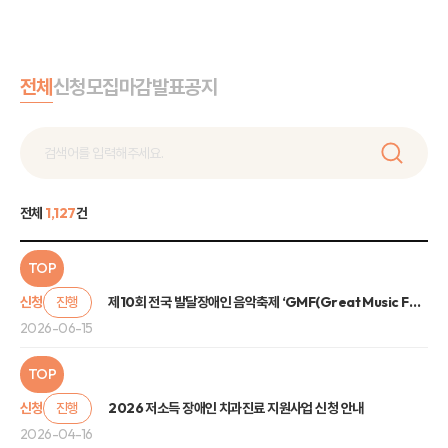
전체
신청
모집
마감
발표
공지
전체
1,127
건
TOP
신청
진행
제10회 전국 발달장애인 음악축제 ‘GMF(Great Music Festival)’ 관람 신청 안내
2026-06-15
TOP
신청
진행
2026 저소득 장애인 치과진료 지원사업 신청 안내
2026-04-16