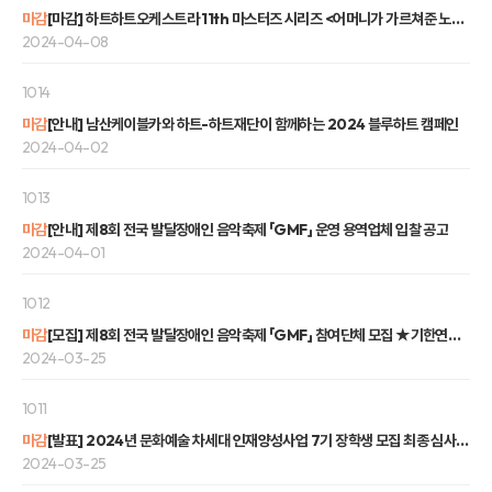
마감
[마감] 하트하트오케스트라 11th 마스터즈 시리즈 <어머니가 가르쳐준 노래> 공연신청 안내
2024-04-08
1014
마감
[안내] 남산케이블카와 하트-하트재단이 함께하는 2024 블루하트 캠페인
2024-04-02
1013
마감
[안내] 제8회 전국 발달장애인 음악축제 「GMF」 운영 용역업체 입찰 공고
2024-04-01
1012
마감
[모집] 제8회 전국 발달장애인 음악축제 「GMF」 참여단체 모집 ★기한연장★
2024-03-25
1011
마감
[발표] 2024년 문화예술 차세대 인재양성사업 7기 장학생 모집 최종 심사결과
2024-03-25