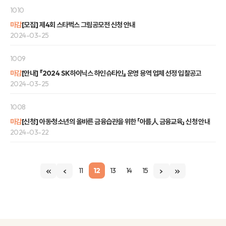
1010
마감
[모집] 제4회 스타벅스 그림공모전 신청 안내
2024-03-25
1009
마감
[안내] 『2024 SK하이닉스 하인슈타인』 운영 용역 업체 선정 입찰공고
2024-03-25
1008
마감
[신청] 아동·청소년의 올바른 금융습관을 위한 「아름人 금융교육」 신청 안내
2024-03-22
11
12
13
14
15