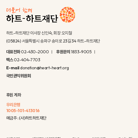
하트-하트재단 이사장 신인숙, 회장 오지철
(05824) 서울특별시 송파구 송이로 23길 34 하트-하트재단
대표전화
02-430-2000
후원문의
1833-9005
팩스
02-404-7703
E-mail
donation@heart-heart.org
국민권익위원회
후원 계좌
우리은행
1005-101-413016
예금주 : (사)하트하트재단