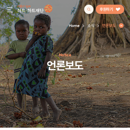
후원하기
gnb menu open
Home
소식
언론보도
인기 키워드
Notice
#정기후원
#하트플레이스
#캠페인
#팬덤후원
언론보도
언론보도