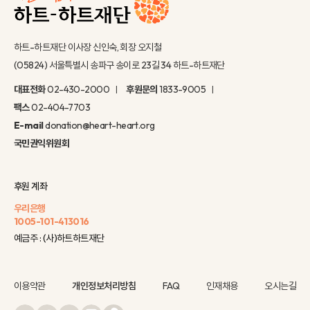
하트-하트재단 이사장 신인숙, 회장 오지철
(05824) 서울특별시 송파구 송이로 23길 34 하트-하트재단
대표전화
02-430-2000
후원문의
1833-9005
팩스
02-404-7703
E-mail
donation@heart-heart.org
국민권익위원회
후원 계좌
우리은행
1005-101-413016
예금주 : (사)하트하트재단
이용약관
개인정보처리방침
FAQ
인재채용
오시는길