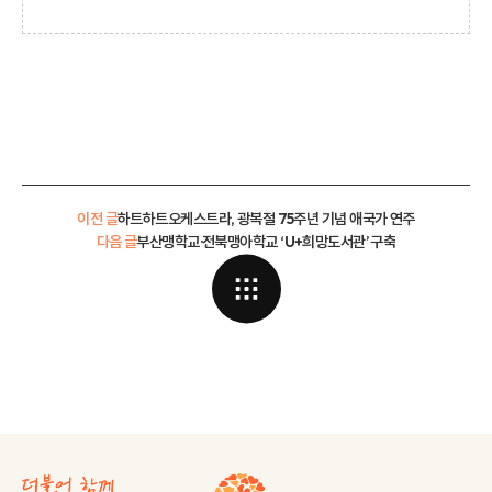
이전 글
하트하트오케스트라, 광복절 75주년 기념 애국가 연주
다음 글
부산맹학교·전북맹아학교 ‘U+희망도서관’ 구축