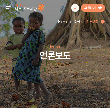
후원하기
gnb menu open
Home
소식
언론보도
인기 키워드
Notice
#정기후원
#하트플레이스
#캠페인
#팬덤후원
언론보도
언론보도